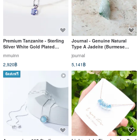
Premium Tanzanite - Sterling
Journal - Genuine Natural
Silver White Gold Plated
Type A Jadeite (Burmese
Necklace 5mm - Pendant
Jade) Serene Ice-Jadeite with
mmuinn
journal
Necklace - December
Gelatinous Texture, Sky Blue
2,920฿
5,141฿
Birthstone
with Blue Floral Patterns, Raw
Stone Pendant
จัดส่งฟรี