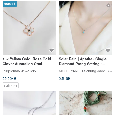
จัดส่งฟรี
18k Yellow Gold, Rose Gold
Solar Rain | Apatite / Single
Clover Australian Opal
Diamond Prong Setting /
Pendant Necklace P017
Single Piece | Natural
MODE YANG Taichung Jade Bangle
Purplemay Jewellery
Gemstone Necklace/Bracelet
29,024฿
2,519฿
สั่งทำพิเศษ