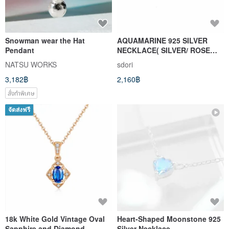
Snowman wear the Hat
AQUAMARINE 925 SILVER
Pendant
NECKLACE( SILVER/ ROSE
GOLD ) | BIRTHSTONE OF
NATSU WORKS
sdori
MARCH
3,182฿
2,160฿
สั่งทำพิเศษ
จัดส่งฟรี
18k White Gold Vintage Oval
Heart-Shaped Moonstone 925
Sapphire and Diamond
Silver Necklace