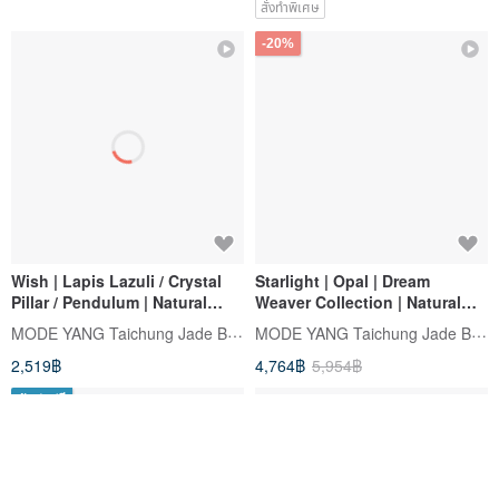
สั่งทำพิเศษ
-20%
Wish | Lapis Lazuli / Crystal
Starlight | Opal | Dream
Pillar / Pendulum | Natural
Weaver Collection | Natural
Gemstone Necklace
Gemstone Necklace
MODE YANG Taichung Jade Bangle
MODE YANG Taichung Jade Bangle
2,519฿
4,764฿
5,954฿
จัดส่งฟรี