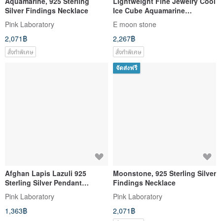
Aquamarine, 925 Sterling
Lightweight Fine Jewelry Cool
Silver Findings Necklace
Ice Cube Aquamarine
Necklace with 14K Gold Fill
Pink Laboratory
E moon stone
2,071฿
2,267฿
สั่งทำพิเศษ
สั่งทำพิเศษ
จัดส่งฟรี
Afghan Lapis Lazuli 925
Moonstone, 925 Sterling Silver
Sterling Silver Pendant
Findings Necklace
Necklace
Pink Laboratory
Pink Laboratory
1,363฿
2,071฿