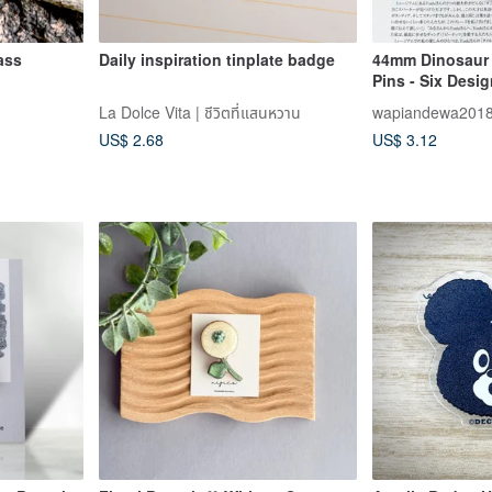
n brass
Daily inspiration tinplate badge
44mm Dinosaur 
Pins - Six Desi
La Dolce Vita | ชีวิตที่แสนหวาน
wapiandewa201
US$ 2.68
US$ 3.12