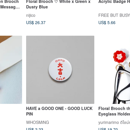
ten Brooch
Floral Brooch ♡ White x Green x
Acrylic Badge 
h Message
Dusty Blue
nijico
FREE BUT BUS
US$ 26.37
US$ 5.66
HAVE a GOOD ONE - GOOD LUCK
Floral Brooch t
PIN
Eyeglass Holder
Eyewear Access
WHOSMiNG
yurimarimo ดีไซน์ก
Scandinavian D
US$ 2.23
US$ 19.70