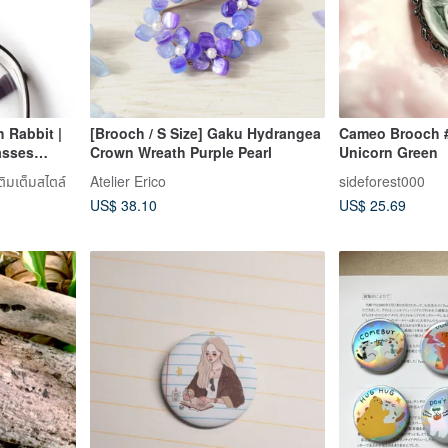
 Rabbit |
[Brooch / S Size] Gaku Hydrangea
Cameo Brooch 
asses
Crown Wreath Purple Pearl
Unicorn Green
s |
ติมเต็มสไตล์
Atelier Erico
sideforest000
lasses |
US$ 38.10
US$ 25.69