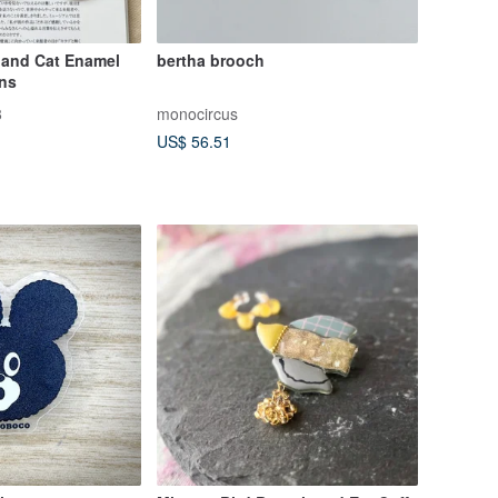
and Cat Enamel
bertha brooch
gns
8
monocircus
US$ 56.51