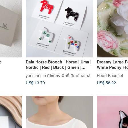
e
Dala Horse Brooch | Horse | Uma |
Dreamy Large P
Nordic | Red | Black | Green |
White Peony Fl
Floral Pattern | Cute | Lightweight
Lightweight Ele
yurimarimo ดีไซน์กราฟิกที่เติมเต็มสไตล์
Heart Bouquet
| Karui
Noble Pure Ref
US$ 13.70
US$ 58.22
Sha Ku Yaku Bot