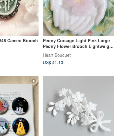
#46 Cameo Brooch
Peony Corsage Light Pink Large
Peony Flower Brooch Lightweight
Elegant Graceful Noble Pure
Heart Bouquet
Refreshing Summer Hat Peony
US$ 41.10
Acrylic Resin