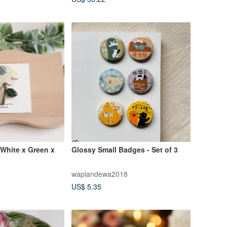
d | Blue | Black
Resin
White x Green x
Glossy Small Badges - Set of 3
wapiandewa2018
US$ 5.35