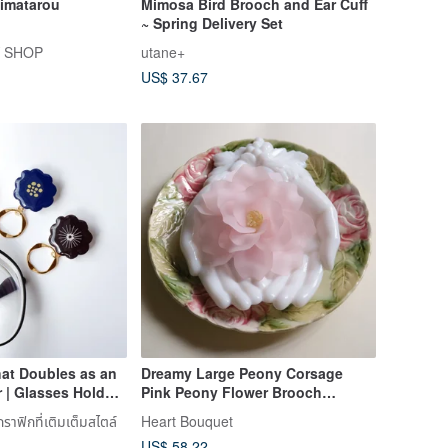
Himatarou
Mimosa Bird Brooch and Ear Cuff
~ Spring Delivery Set
Y SHOP
utane+
US$ 37.67
hat Doubles as an
Dreamy Large Peony Corsage
 | Glasses Holder |
Pink Peony Flower Brooch
ory |
Lightweight Elegant Graceful
ราฟิกที่เติมเต็มสไตล์
Heart Bouquet
esign |
Noble Fresh Crisp Peony Acrylic
US$ 58.22