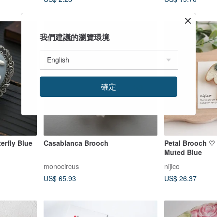
Lightweight | Re
我們建議的瀏覽環境
確定
erfly Blue
Casablanca Brooch
Petal Brooch ♡ 
Muted Blue
monocircus
nijico
US$ 65.93
US$ 26.37