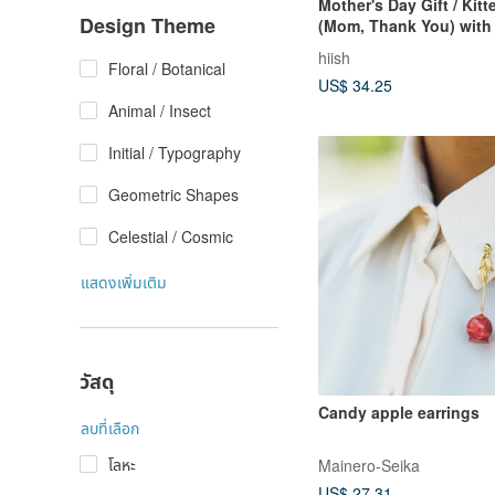
Mother's Day Gift / Kit
Design Theme
(Mom, Thank You) wit
Card
hiish
Floral / Botanical
US$ 34.25
Animal / Insect
Initial / Typography
Geometric Shapes
Celestial / Cosmic
แสดงเพิ่มเติม
วัสดุ
Candy apple earrings
ลบที่เลือก
โลหะ
Mainero-Seika
US$ 27.31