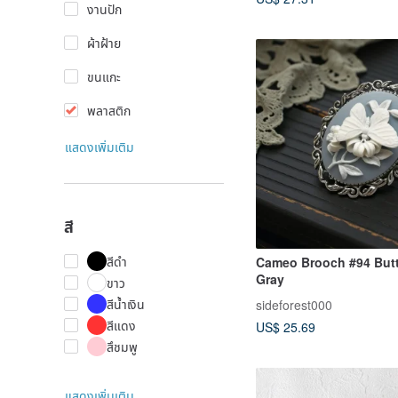
งานปัก
ผ้าฝ้าย
ขนแกะ
พลาสติก
แสดงเพิ่มเติม
สี
สีดำ
Cameo Brooch #94 Butt
Gray
ขาว
สีน้ำเงิน
sideforest000
สีแดง
US$ 25.69
สึชมพู
แสดงเพิ่มเติม