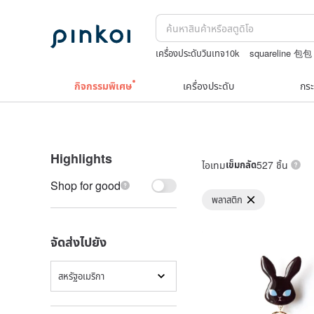
เครื่องประดับวินเทจ10k
squareline 包包
กระเป๋าปิ๊กแป๊กญี่ปุ่น
กระเป๋าถัก
Natural
กิจกรรมพิเศษ
เครื่องประดับ
กระ
Highlights
ไอเทม
เข็มกลัด
527 ชิ้น
Shop for good
พลาสติก
จัดส่งไปยัง
สหรัฐอเมริกา