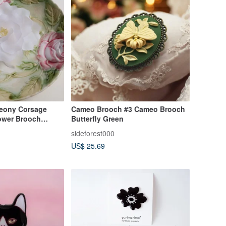
eony Corsage
Cameo Brooch #3 Cameo Brooch
ower Brooch
Butterfly Green
gant Graceful
sideforest000
reshing Shakuyaku
US$ 25.69
an Acrylic Resin