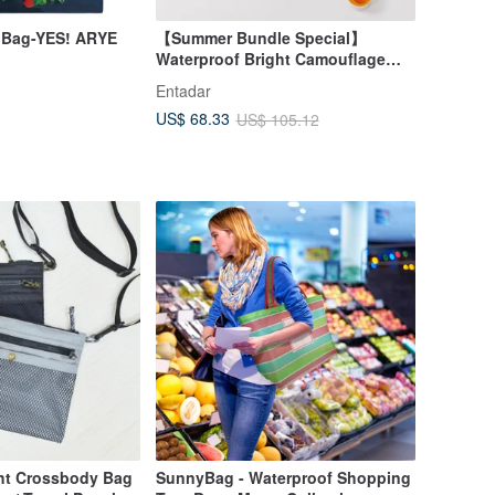
 Bag-YES! ARYE
【Summer Bundle Special】
Waterproof Bright Camouflage
Pouch + Folding Fan
Entadar
US$ 68.33
US$ 105.12
ght Crossbody Bag
SunnyBag - Waterproof Shopping