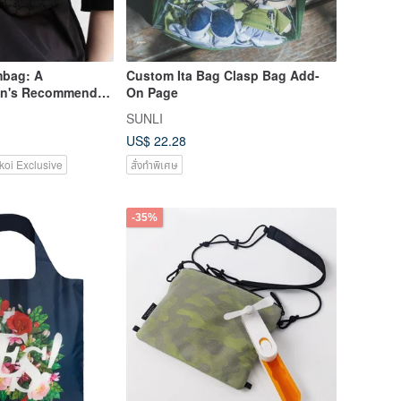
bag: A
Custom Ita Bag Clasp Bag Add-
an's Recommended
On Page
ated Black
SUNLI
Logo
US$ 22.28
koi Exclusive
สั่งทำพิเศษ
-35%