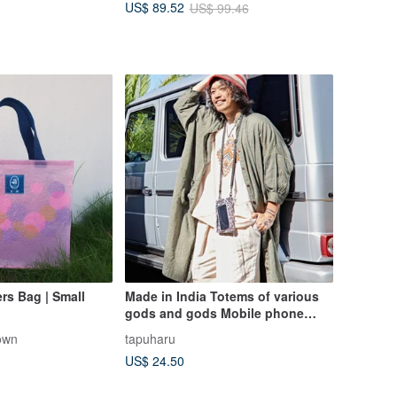
US$ 89.52
US$ 99.46
ers Bag | Small
Made in India Totems of various
gods and gods Mobile phone
zipper carry bag
own
tapuharu
US$ 24.50