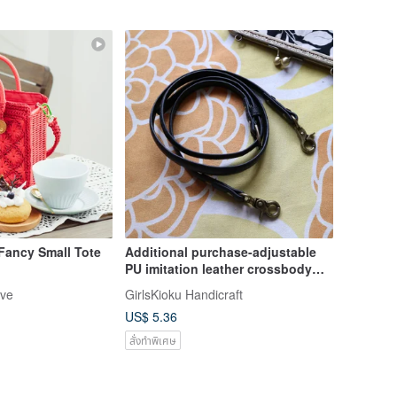
Fancy Small Tote
Additional purchase-adjustable
PU imitation leather crossbody
strap 102-112cm not sold
ave
GirlsKioku Handicraft
separately
US$ 5.36
สั่งทำพิเศษ