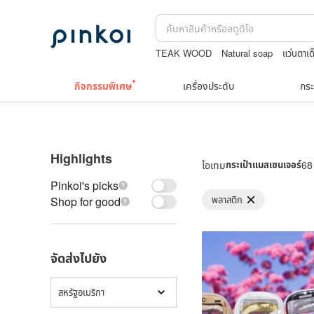
TEAK WOOD
Natural soap
แว่นตาเด
upcycle
nina ricci สร้อยคอ
กิจกรรมพิเศษ
เครื่องประดับ
กระ
Highlights
ไอเทม
กระเป๋าแมสเซนเจอร์
68 
Pinkoi's picks
พลาสติก
Shop for good
จัดส่งไปยัง
สหรัฐอเมริกา