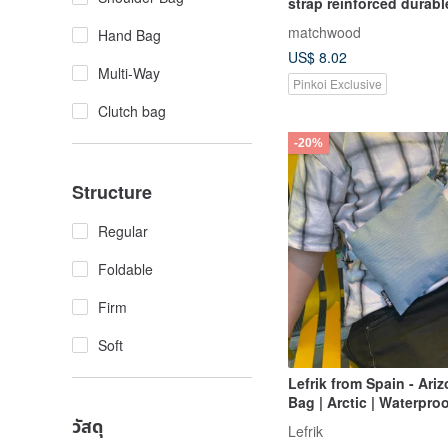
strap reinforced durabl
lengthened side backp
matchwood
Hand Bag
bag carry-on bag canv
US$ 8.02
Multi-Way
Pinkoi Exclusive
Clutch bag
-20%
Structure
Regular
Foldable
Firm
Soft
Lefrik from Spain - Ari
Bag | Arctic | Waterpro
Bag
วัสดุ
Lefrik