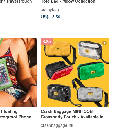
er / Travel Pouch
Tote Bag - Meow Collection
sunnybag
US$ 15.59
-10%
Floating
Crash Baggage MINI ICON
terproof Phone
Crossbody Pouch - Available in 6
Waterproof Phone
Colors
crashbaggage-hk
een Accessible for