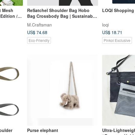
t Mesh
ReSatchel Shoulder Bag Hobo
LOQI Shopping
dition /
Bag Crossbody Bag | Sustainable
eco-friendly
M.Craftsman
loqi
US$ 74.68
US$ 18.71
Eco-Friendly
Pinkoi Exclusive
oulder
Purse elephant
Ultra-Lightwei