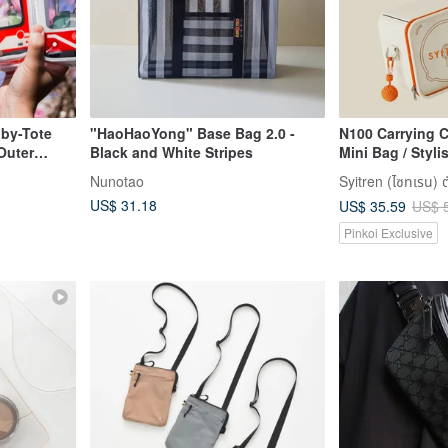
aby-Tote
"HaoHaoYong" Base Bag 2.0 -
N100 Carrying 
Outer
Black and White Stripes
Mini Bag / Styli
Shoulder Bag /
Nunotao
/Alishan
Merchandise
US$ 31.18
US$ 35.59
US$ 
Pinkoi Exclusive