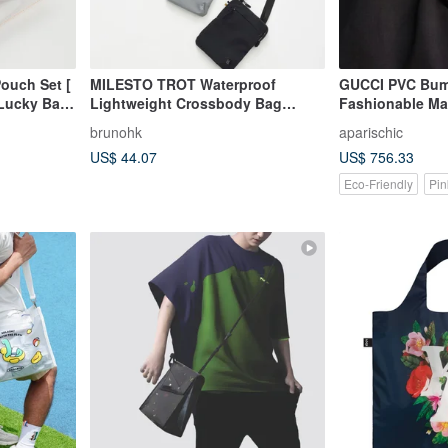
ouch Set [
MILESTO TROT Waterproof
GUCCI PVC Bum
 Lucky Bag
Lightweight Crossbody Bag
Fashionable M
lear PVC
MLS884
Piece - Underst
brunohk
aparischic
Monogram GG 
US$ 44.07
US$ 756.33
Eco-Friendly
Pin