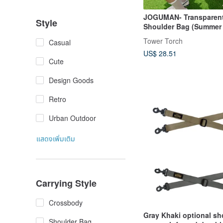
JOGUMAN- Transparen
Style
Shoulder Bag (Summer E
Inner Tube Edition)
Tower Torch
Casual
US$ 28.51
Cute
Design Goods
Retro
Urban Outdoor
แสดงเพิ่มเติม
Carrying Style
Crossbody
Gray Khaki optional sh
Shoulder Bag