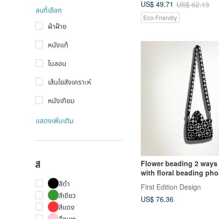
US$ 49.71
US$ 62.13
ลบที่เลือก
Eco-Friendly
ผ้าฝ้าย
หนังแท้
ไนลอน
เส้นใยสังเคราะห์
หนังเทียม
แสดงเพิ่มเติม
สี
Flower beading 2 ways 
with floral beading ph
strap
สีดำ
First Edition Design
สีเขียว
US$ 76.36
สีแดง
สึชมพู