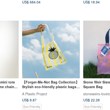
US$ 684.04
US$ 18.94
Photos
mini tote
【Forget-Me-Not Bag Collection】
Stone Weir Sist
one chain
Stylish eco-friendly plastic bags
Square Bag
crafted from 100% recycled
A Plastic Project
stoneweirs-lovet
discarded plastic bags.
US$ 8.87
US$ 22.28
Eco-Friendly
Eco-Friendly