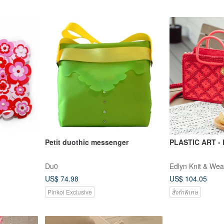
Petit duothic messenger
PLASTIC ART - 
Du0
Edlyn Knit & We
US$ 74.98
US$ 104.05
Pinkoi Exclusive
สั่งทำพิเศษ