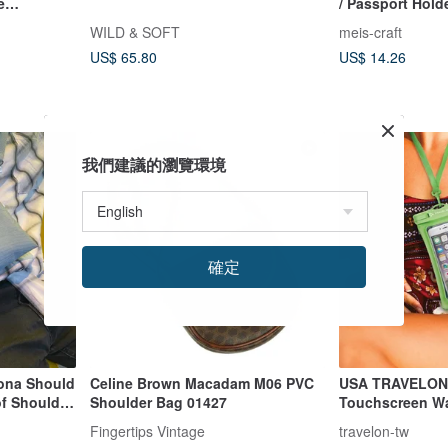
e
/ Passport Hold
ack small
WILD & SOFT
meis-craft
as bag
US$ 65.80
US$ 14.26
我們建議的瀏覽環境
確定
zona Should
Celine Brown Macadam M06 PVC
USA TRAVELON 
of Shoulder
Shoulder Bag 01427
Touchscreen Wa
Pouch (Green) 
Fingertips Vintage
travelon-tw
Case, Touchscr