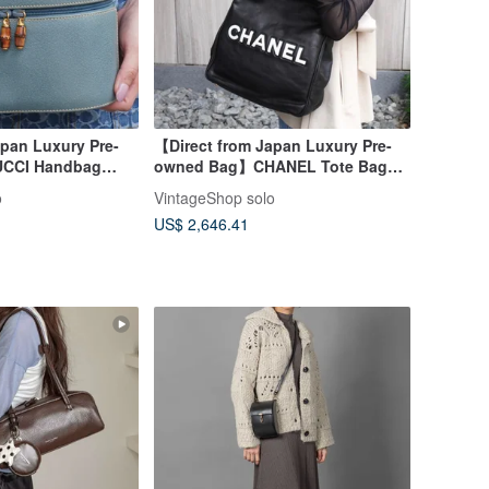
pan Luxury Pre-
【Direct from Japan Luxury Pre-
CCI Handbag
owned Bag】CHANEL Tote Bag
ather Vanity Bag
Black White Camellia Logo
o
VintageShop solo
wf4
Leather Lamb vintage 3raaj5
US$ 2,646.41