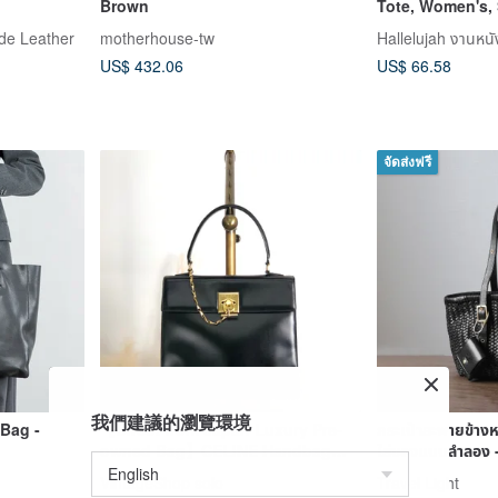
Brown
Tote, Women's, 
Way, Bag
ade Leather
motherhouse-tw
Hallelujah งานหนั
US$ 432.06
US$ 66.58
จัดส่งฟรี
我們建議的瀏覽環境
 Bag -
【Direct from Japan Luxury Pre-
กระเป๋าสะพายข้างห
owned Bag】CELINE Handbag
ใส่ของแบบลำลอง -
Black Gancini Mantle Leather
เดท - สีดำ
VintageShop solo
Travel Light
Vintage Old gpjwxc