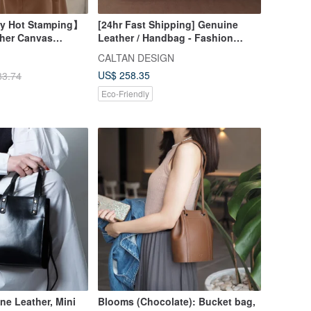
y Hot Stamping】
[24hr Fast Shipping] Genuine
her Canvas
Leather / Handbag - Fashion
Off-White
Crossbody Bag - Style 5443
CALTAN DESIGN
(Available in 2 Colors)
US$ 258.35
83.74
Eco-Friendly
ne Leather, Mini
Blooms (Chocolate): Bucket bag,