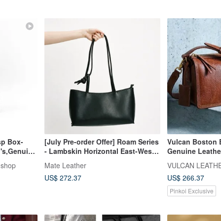
p Box-
[July Pre-order Offer] Roam Series
Vulcan Boston 
's,Genuine
- Lambskin Horizontal East-West
Genuine Leathe
Tote Bag Shoulder Bag Commuter
European Natur
 shop
Mate Leather
Bag
Vegetable-Tann
US$ 272.37
US$ 266.37
Pinkoi Exclusive