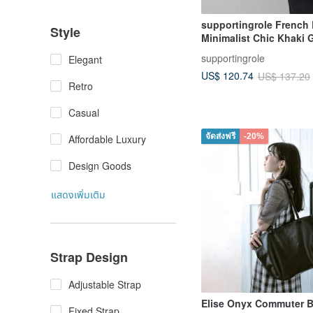
supportingrole French 
Style
Minimalist Chic Khaki 
Leather Shoulder & Ha
supportingrole
Elegant
Boston Bag
US$ 120.74
US$ 137.20
Retro
Casual
จัดส่งฟรี
-20%
Affordable Luxury
Design Goods
แสดงเพิ่มเติม
Strap Design
Adjustable Strap
Elise Onyx Commuter 
Fixed Strap