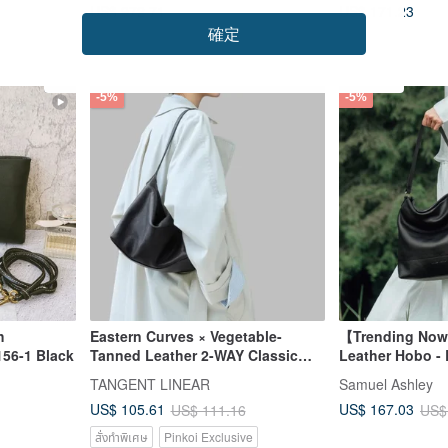
US$ 972.71
US$ 171.23
確定
-5%
-5%
h
Eastern Curves × Vegetable-
【Trending No
156-1 Black
Tanned Leather 2-WAY Classic
Leather Hobo - B
Hobo Bag with Extended Strap
TANGENT LINEAR
Samuel Ashley
US$ 105.61
US$ 167.03
US$ 111.16
US$
สั่งทำพิเศษ
Pinkoi Exclusive