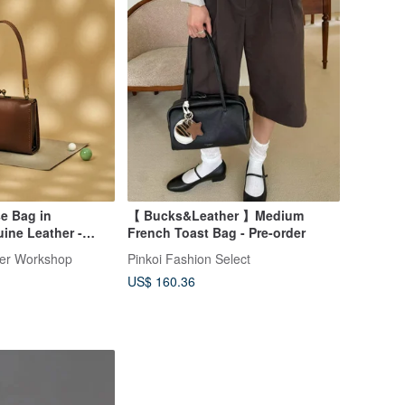
e Bag in
【 Bucks&Leather 】Medium
ne Leather -
French Toast Bag - Pre-order
ne Cone Brown
er Workshop
Pinkoi Fashion Select
US$ 160.36