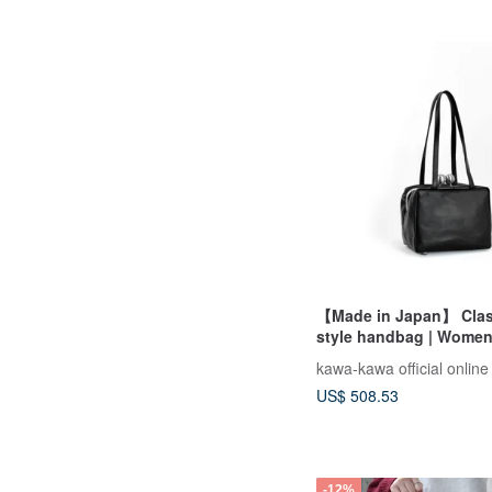
【Made in Japan】 Clas
style handbag | Women
Leather,Black
kawa-kawa official online
US$ 508.53
-12%