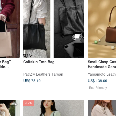
r Bag"
Calfskin Tote Bag
Small Clasp Cas
ide
Handmade Genui
o-Way Bag
Holly Green/Pi
PatrZiv Leathers Taiwan
Yamamoto Leath
her's Day
US$ 75.19
US$ 138.09
Eco-Friendly
-12%