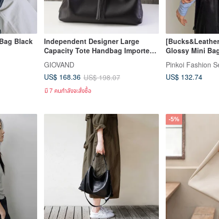
 Bag Black
Independent Designer Large
[Bucks&Leather
Capacity Tote Handbag Imported
Glossy Mini Bag
Nappa Calfskin
order
GIOVAND
Pinkoi Fashion S
US$ 132.74
US$ 168.36
US$ 198.07
มี 7 คนกำลังจะสั่งซื้อ
-5%