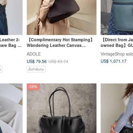
Leather 2-
【Complimentary Hot Stamping】
【Direct from Ja
are Bag |
Wàndering Leather Canvas
owned Bag】GU
Bag |
Shoulder Bag / Black
Blue Bamboo Le
ADOLE
VintageShop sol
er Bag
vintage Old 8rh
US$ 1,071.17
US$ 79.56
US$ 83.74
e
สั่งทำพิเศษ
-15%