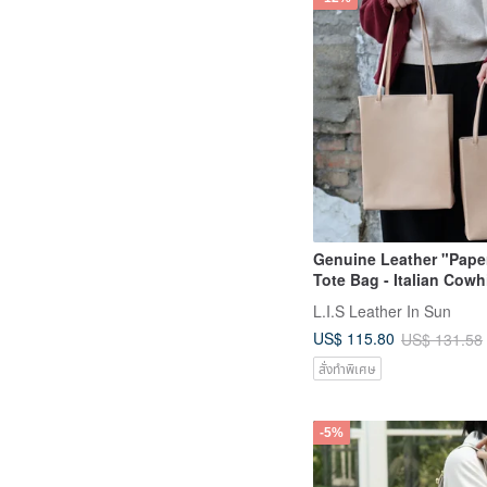
Genuine Leather "Pape
Tote Bag - Italian Cowh
Handheld/Shoulder Tw
L.I.S Leather In Sun
- Large/Small Size - Fat
US$ 115.80
US$ 131.58
สั่งทำพิเศษ
-5%