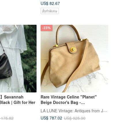
US$ 82.67
Chic Handheld Purse
สั่งทำพิเศษ
-15%
w】Savannah
Rare Vintage Celine "Planet"
lack | Gift for Her
Beige Doctor's Bag -
Crossbody/Shoulder Bag - Pre-
LA LUNE Vintage: Antiques from Japan
owned
US$ 787.02
 175.82
US$ 925.90