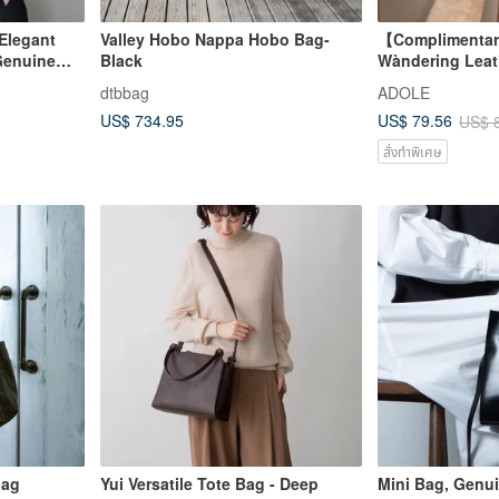
Elegant
Valley Hobo Nappa Hobo Bag-
【Complimentar
Genuine
Black
Wàndering Leat
ndheld
Shoulder Bag / 
dtbbag
ADOLE
US$ 734.95
US$ 79.56
US$ 
สั่งทำพิเศษ
Bag
Yui Versatile Tote Bag - Deep
Mini Bag, Genui