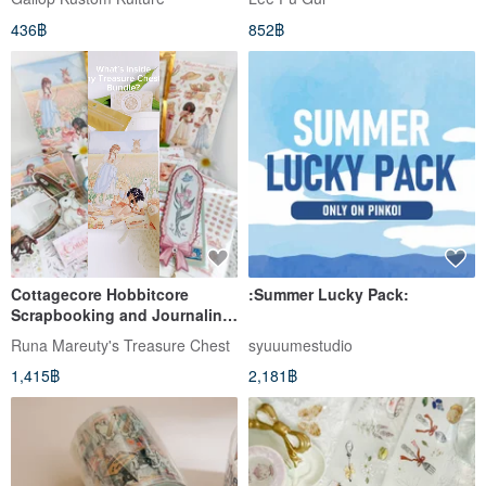
436฿
852฿
Cottagecore Hobbitcore
:Summer Lucky Pack:
Scrapbooking and Journaling
Treasure Chest BUNDLE
Runa Mareuty's Treasure Chest
syuuumestudio
1,415฿
2,181฿