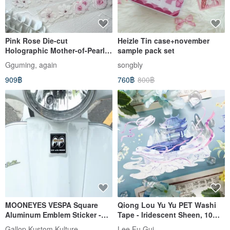
Pink Rose Die-cut
Heizle Tin case+november
Holographic Mother-of-Pearl
sample pack set
Masking Tape
Gguming, again
songbly
909฿
760฿
800฿
MOONEYES VESPA Square
Qiong Lou Yu Yu PET Washi
Aluminum Emblem Sticker -
Tape - Iridescent Sheen, 10m
Available in Yellow/Black
Roll
Gallop Kustom Kulture
Lee Fu Gui