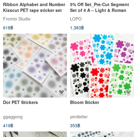
Ribbon Alphabet and Number
5% Off Set_Pre-Cut Segment
Kisscut PET tape sticker set
Set of 4 A – Light & Roman
Fromto Studio
LOPO
618฿
1,383฿
Dot PET Stickers
Bloom Sticker
ggaggong
yeniletter
419฿
353฿