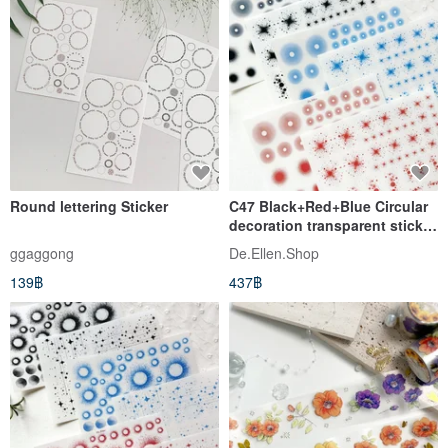
Round lettering Sticker
C47 Black+Red+Blue Circular
decoration transparent sticker
3 types
ggaggong
De.Ellen.Shop
139฿
437฿