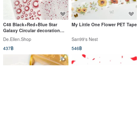
C48 Black+Red+Blue Star
My Little One Flower PET Tape
Galaxy Circular decoration
transparent sticker 3 type
De.Ellen.Shop
San99's Nest
437฿
546฿
Spring Witch Scrapbooking
:LOVE, PICK, PACK:
and Journaling BUNDLE -
Treasure Chest
Runa Mareuty's Treasure Chest
syuuumestudio