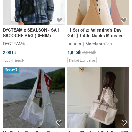
DYCTEAM x SEALSON - SA |
【 Set of 2! Valentine's Day
SACOCHE BAG (DENIM)
Gift 】Little Quirks Monster x
Double-Sided Design l
DYCTEAM®
มกมกโท｜MoreMoreToe
Colorblock Canvas Tote Bag
2,061฿
1,845฿
2,015฿
Eco-Friendly
Pinkoi Exclusive
จัดส่งฟรี