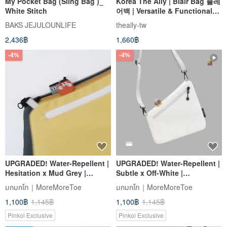
My Pocket Bag (Sling Bag )_
Korea The Ally | Blair Bag 블레
White Stitch
어백 | Versatile & Functional
Bag | Interior Pouch Not
BAKS JEJULOUNLIFE
theally-tw
Included
2,436฿
1,660฿
-4%
-4%
UPGRADED! Water-Repellent |
UPGRADED! Water-Repellent |
Hesitation x Mud Grey |
Subtle x Off-White |
Detachable Mini Pouch +
Detachable Mini Pouch +
มกมกโท｜MoreMoreToe
มกมกโท｜MoreMoreToe
Functional Strap
Functional Strap
1,100฿
1,145฿
1,100฿
1,145฿
Pinkoi Exclusive
Pinkoi Exclusive