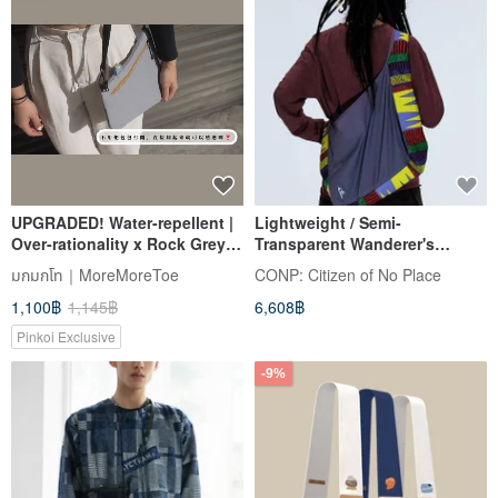
UPGRADED! Water-repellent |
Lightweight / Semi-
Over-rationality x Rock Grey |
Transparent Wanderer's
Detachable crossbody pouch
Backpack Shoulder Bag
มกมกโท｜MoreMoreToe
CONP: Citizen of No Place
+ Functional strap
1,100฿
1,145฿
6,608฿
Pinkoi Exclusive
-9%