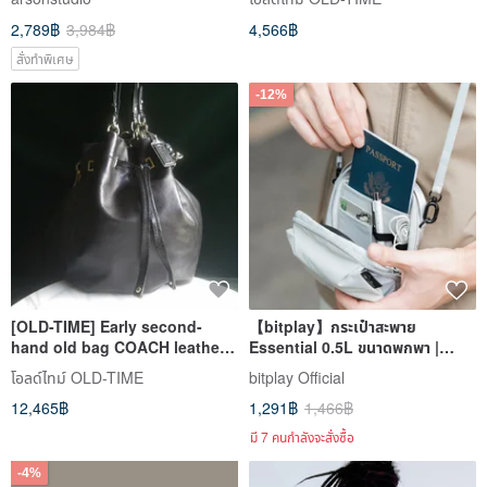
2,789฿
3,984฿
4,566฿
สั่งทำพิเศษ
-12%
[OLD-TIME] Early second-
【bitplay】กระเป๋าสะพาย
hand old bag COACH leather
Essential 0.5L ขนาดพกพา |
bucket bag
กระเป๋าสะพายข้าง
โอลด์ไทม์ OLD-TIME
bitplay Official
12,465฿
1,291฿
1,466฿
มี 7 คนกำลังจะสั่งซื้อ
-4%