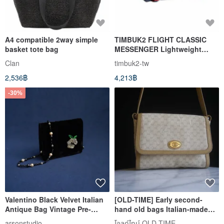
A4 compatible 2way simple
TIMBUK2 FLIGHT CLASSIC
basket tote bag
MESSENGER Lightweight
Messenger Bag XS-Grey
Clan
timbuk2-tw
2,536฿
4,213฿
-30%
Valentino Black Velvet Italian
[OLD-TIME] Early second-
Antique Bag Vintage Pre-
hand old bags Italian-made
owned Bag
GUCCI classic backpack
arsonstudio
โอลด์ไทม์ OLD-TIME