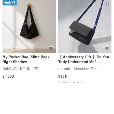
จัดส่งฟรี
My Pocket Bag (Sling Bag) _
【 Anniversary Gift 】 Do You
Night Shadow
Truly Understand Me?
Conceptual Canvas Mini Bag -
BAKS JEJULOUNLIFE
มกมกโท｜MoreMoreToe
Generalizing the Particular
2,436฿
893฿
(Black)
Pinkoi Exclusive
-12%