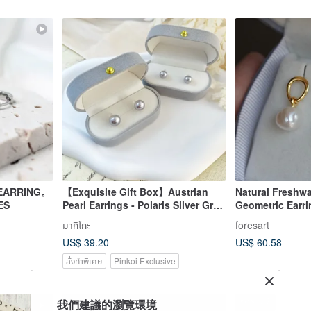
g。EARRING。
【Exquisite Gift Box】Austrian
Natural Freshwa
ES
Pearl Earrings - Polaris Silver Gray
Geometric Earr
Purple
มากิโกะ
foresart
US$ 39.20
US$ 60.58
สั่งทำพิเศษ
Pinkoi Exclusive
我們建議的瀏覽環境
จัดส่งฟรี