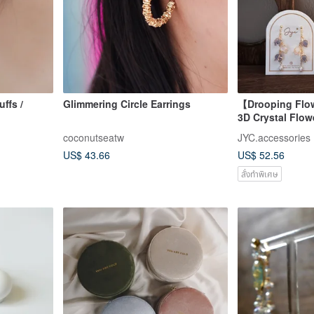
ffs /
Glimmering Circle Earrings
【Drooping Fl
3D Crystal Flow
Pain-free Clip-
coconutseatw
JYC.accessories
US$ 43.66
US$ 52.56
สั่งทำพิเศษ