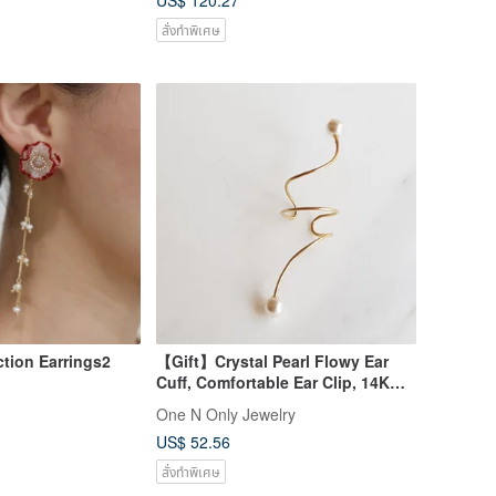
US$ 120.27
สั่งทำพิเศษ
tion Earrings2
【Gift】Crystal Pearl Flowy Ear
Cuff, Comfortable Ear Clip, 14K
Gold Plated, Single Piece
One N Only Jewelry
US$ 52.56
สั่งทำพิเศษ