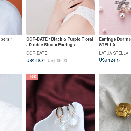
pers /
COR-DATE / Black & Purple Floral
Earrings Dearn
/ Double Bloom Earrings
STELLA-
COR-DATE
LATUA STELLA
US$ 124.14
US$ 59.34
US$ 65.93
-10%