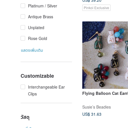
US$ 39.20
Platinum / Silver
Pinkoi Exclusive
Antique Brass
Unplated
Rose Gold
แสดงเพิ่มเติม
Customizable
Interchangeable Ear
Flying Balloon Cat Ear
Clips
Susie’s Beadies
US$ 31.63
วัสดุ