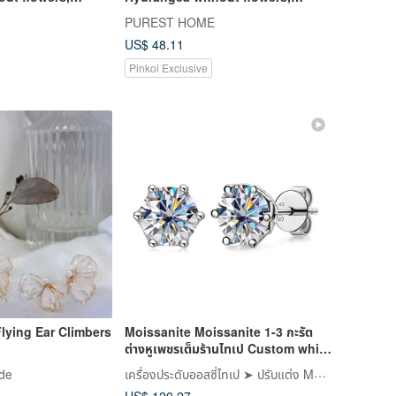
 pearl earrings \
Japanese cotton pearl earrings \
PUREST HOME
h gift box
white model / with gift box
US$ 48.11
Pinkoi Exclusive
 Flying Ear Climbers
Moissanite Moissanite 1-3 กะรัต
ต่างหูเพชรเต็มร้านไทเป Custom white
gold
เครื่องประดับออสซี่ไทเป ➤ ปรับแต่ง Moissanite, Moissanite
de