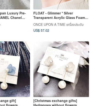
pan Luxury Pre-
FLOAT - Glimmer * Silver
ANEL Chanel
Transparent Acrylic Glass Foam
Coco Mark vintage
Bubble Earrings
o
ONCE UPON A TIME เครื่องประดับ
US$ 57.02
ange gift]
[Christmas exchange gifts]
ut flowers,
Hydrangea without flowers,