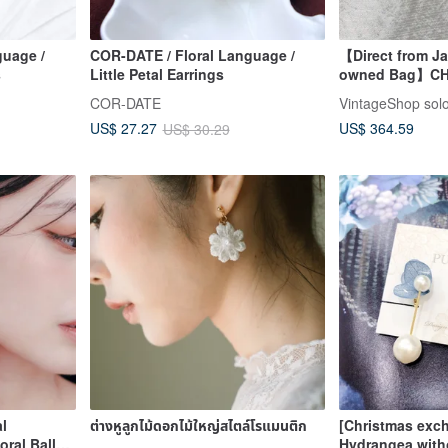
guage /
COR-DATE / Floral Language /
【Direct from Ja
s
Little Petal Earrings
owned Bag】CH
Earrings Gold 
COR-DATE
VintageShop sol
old jdncgd
US$ 364.59
US$ 27.27
US$ 30.29
l
ต่างหูลูกไม้ดอกไม้ใหญ่สไตล์โรแมนติก
[Christmas exch
oral Ball
Hydrangea witho