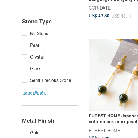
Earrings
COR-DATE
US$ 43.30
US$ 48.11
Stone Type
No Stone
Pearl
Crystal
Glass
Semi-Precious Stone
แสดงเพิ่มเติม
PUREST HOME Japane
Metal Finish
cottonblack onyx pearl
Bronze earrings
PUREST HOME
Gold