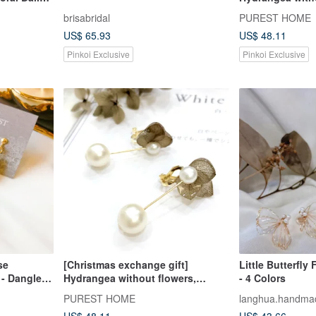
Japanese cotton
brisabridal
PUREST HOME
blue model / wit
US$ 65.93
US$ 48.11
Pinkoi Exclusive
Pinkoi Exclusive
se
[Christmas exchange gift]
Little Butterfly
 - Dangle
Hydrangea without flowers,
- 4 Colors
Japanese cotton pearl earrings /
PUREST HOME
langhua.handma
brown model / with gift box