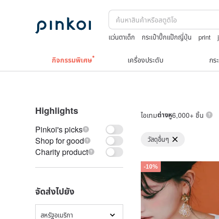
แว่นตาเด็ก
กระเป๋าปิ๊กแป๊กญี่ปุ่น
print
squareline 包包
TEAK WOOD
กิจกรรมพิเศษ
เครื่องประดับ
กระ
Highlights
ไอเทม
ต่างหู
6,000+ ชิ้น
Pinkoi's picks
วัสดุอื่นๆ
Shop for good
Charity product
-10%
จัดส่งไปยัง
สหรัฐอเมริกา