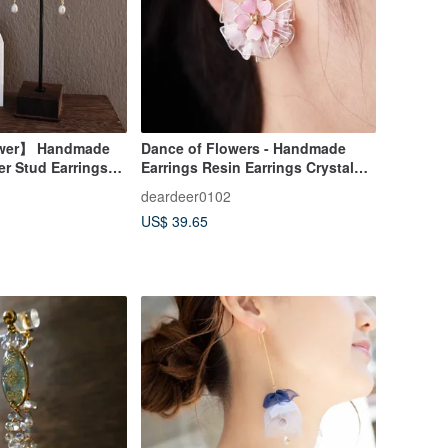
ower】 Handmade
Dance of Flowers - Handmade
er Stud Earrings
Earrings Resin Earrings Crystal
ons UV Accessories
Flower Earpins Clip-On
deardeer0102
US$ 39.65