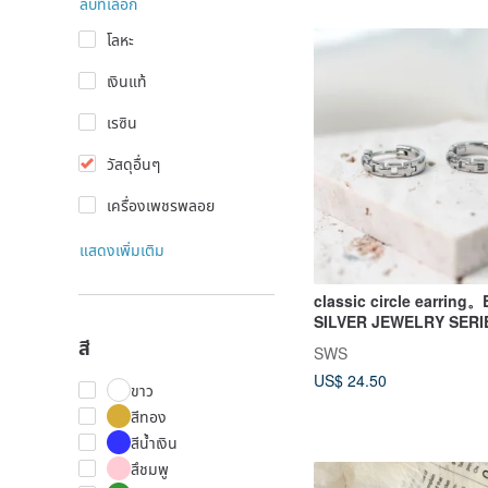
ลบที่เลือก
โลหะ
เงินแท้
เรซิน
วัสดุอื่นๆ
เครื่องเพชรพลอย
แสดงเพิ่มเติม
classic circle earrin
SILVER JEWELRY SERI
สี
SWS
US$ 24.50
ขาว
สีทอง
สีน้ำเงิน
สึชมพู