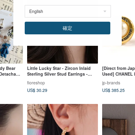
確定
dy Bear
Little Lucky Star - Zircon Inlaid
[Direct from Jap
Detachable
Sterling Silver Stud Earrings -
Used] CHANEL E
Graduation Gift
CAMBON GP/Fau
fioreshop
jp-brands
Made in 1990
US$ 30.29
US$ 385.25