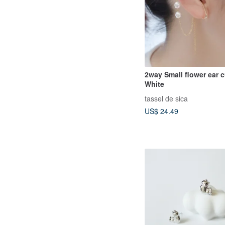
2way Small flower ear cu
White
tassel de sica
US$ 24.49