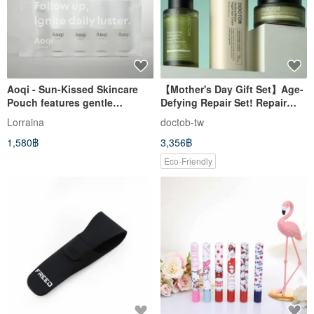
Aoqi - Sun-Kissed Skincare
【Mother's Day Gift Set】Age-
Pouch features gentle
Defying Repair Set! Repair
botanical extracts to maintain
Ampoule + Eye Cream +
Lorraina
doctob-tw
skin balance. Travel-sized for
Sunscreen Lotion
1,580฿
3,356฿
your convenience.
Eco-Friendly