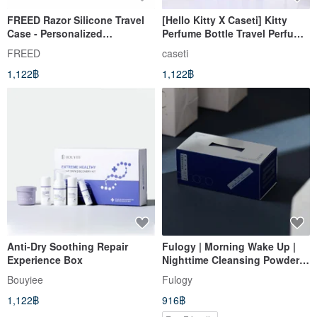
FREED Razor Silicone Travel
[Hello Kitty X Caseti] Kitty
Case - Personalized
Perfume Bottle Travel Perfume
Engraving, Gift for Men,
Carrying Bottle
FREED
caseti
Promotion Gift
1,122฿
1,122฿
Anti-Dry Soothing Repair
Fulogy | Morning Wake Up |
Experience Box
Nighttime Cleansing Powder
Portable Set (30 Pieces)
Bouyiee
Fulogy
1,122฿
916฿