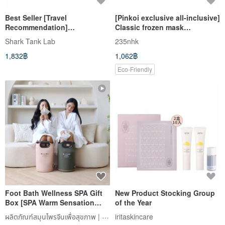
Best Seller [Travel
[Pinkoi exclusive all-inclusive]
Recommendation]
Classic frozen mask
(MALIN+GOETZ) Essential
experience set (5 types of
Shark Tank Lab
235nhk
Skincare Travel Set (30ml*6)
frozen masks, 20ML each)
1,832฿
1,062฿
Eco-Friendly
Foot Bath Wellness SPA Gift
New Product Stocking Group
Box [SPA Warm Sensation
of the Year
Foot Bath Bag with 21
ผลิตภัณฑ์สมุนไพรจีนเพื่อสุขภาพ | LOMOJI
iritaskincare
Chinese Herbal Circulation