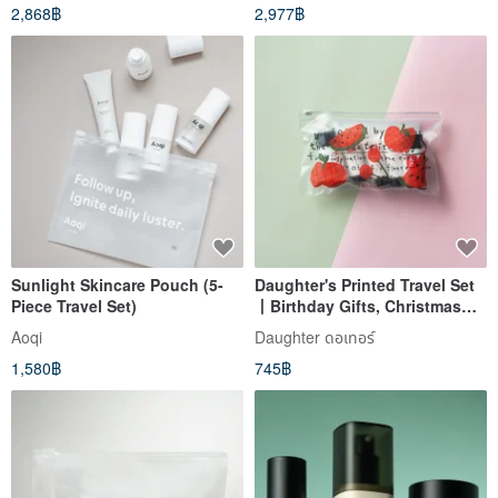
2,868฿
2,977฿
Bath Packets] Home SPA
Sunlight Skincare Pouch (5-
Daughter's Printed Travel Set
Piece Travel Set)
丨Birthday Gifts, Christmas
Gifts
Aoqi
Daughter ดอเทอร์
1,580฿
745฿