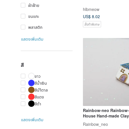
ผ้าฝ้าย
hlbmeow
ขนแกะ
US$ 8.02
สั่งทำพิเศษ
พลาสติก
แสดงเพิ่มเติม
สี
ขาว
สีน้ำเงิน
สีนำ้ตาล
สีแดง
สีดำ
Rainbow-neo Rainbow-
House Hand-made Clay
แสดงเพิ่มเติม
Diffuser Brooch H-002
Rainbow_neo