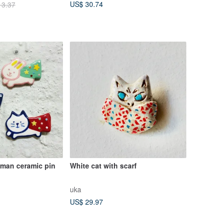
US$ 30.74
13.37
erman ceramic pin
White cat with scarf
uka
US$ 29.97