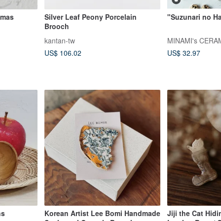
Silver Leaf Peony Porcelain
"Suzunari no Ha
Brooch
kantan-tw
MINAMI's CERA
US$ 106.02
US$ 32.97
ns
Korean Artist Lee Bomi Handmade
Jiji the Cat Hid