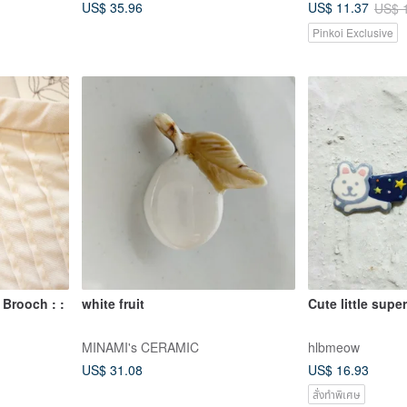
US$ 35.96
US$ 11.37
US$ 
Pinkoi Exclusive
l Brooch : :
white fruit
Cute little sup
MINAMI's CERAMIC
hlbmeow
US$ 31.08
US$ 16.93
สั่งทำพิเศษ