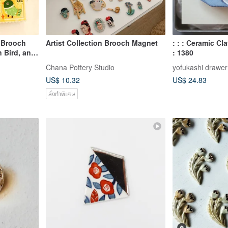
 Brooch
Artist Collection Brooch Magnet
: : : Ceramic Cl
n Bird, and
: 1380
Chana Pottery Studio
yofukashi drawer
US$ 10.32
US$ 24.83
สั่งทำพิเศษ