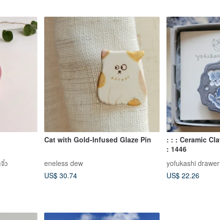
Cat with Gold-Infused Glaze Pin
: : : Ceramic Cl
: 1446
ิ๋ว
eneless dew
yofukashi drawer
US$ 30.74
US$ 22.26