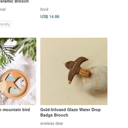
Ceramic Brooch
anet
linnil
US$ 14.86
iendly
e mountain bird
Gold-Infused Glaze Water Drop
Badge Brooch
eneless dew