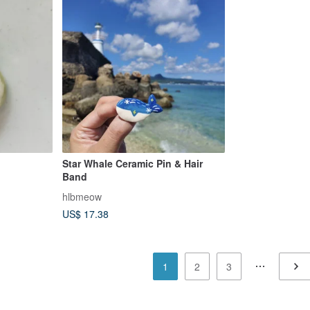
Star Whale Ceramic Pin & Hair
Band
hlbmeow
US$ 17.38
1
2
3