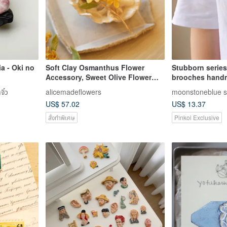
a - Oki no
Soft Clay Osmanthus Flower
Stubborn series 
Accessory, Sweet Olive Flower
brooches handm
Brooch, Can be Modified to Hair
special / cute / g
ิ๋ว
alicemadeflowers
moonstoneblue s
Accessory, Hand-Sculpted,
US$ 57.02
US$ 13.37
Original Design, A Unique Gift.
สั่งทำพิเศษ
Pinkoi Exclusive