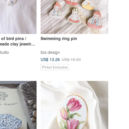
of bird pins /
Swimming ring pin
ade clay jewelry
ift
tudio
lizs-design
US$ 13.26
US$ 15.59
Pinkoi Exclusive