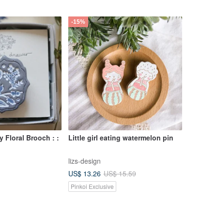
-15%
ay Floral Brooch : :
Little girl eating watermelon pin
lizs-design
US$ 13.26
US$ 15.59
Pinkoi Exclusive