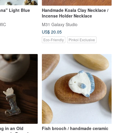
na" Light Blue
Handmade Koala Clay Necklace /
Incense Holder Necklace
MIC
M31 Galaxy Studio
US$ 20.05
Eco-Friendly
Pinkoi Exclusive
ing in an Old
Fish brooch / handmade ceramic