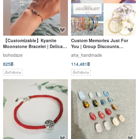
【Customizable】Kyanite
Custom Memories Just For
Moonstone Bracelet | Delicate
You | Group Discounts
Chain | Natural Stones | Brass
Available Now
bohodaze
aha_handmade
| Wax Cord
825฿
114,481฿
สั่งทำพิเศษ
สั่งทำพิเศษ