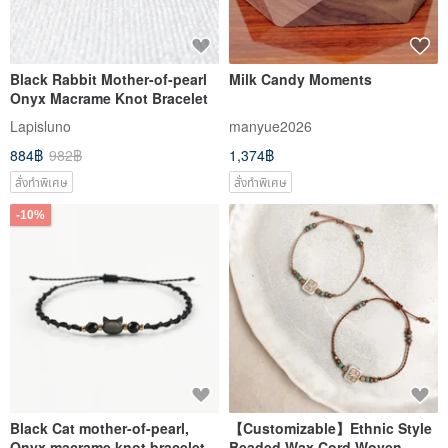
Black Rabbit Mother-of-pearl
Milk Candy Moments
Onyx Macrame Knot Bracelet
Lapisluno
manyue2026
884฿
982฿
1,374฿
สั่งทำพิเศษ
สั่งทำพิเศษ
-10%
Black Cat mother-of-pearl,
【Customizable】Ethnic Style
Onyx macrame knot bracelet
Beaded Wax Cord Woven