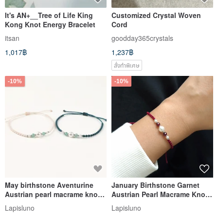
It's AN+__Tree of Life King
Customized Crystal Woven
Kong Knot Energy Bracelet
Cord
itsan
goodday365crystals
1,017฿
1,237฿
สั่งทำพิเศษ
-10%
-10%
May birthstone Aventurine
January Birthstone Garnet
Austrian pearl macrame knot
Austrian Pearl Macrame Knot
bracelet
Bracelet
Lapisluno
Lapisluno