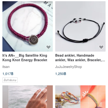
It's AN+__Big Satellite King
Bead anklet, Handmade
Kong Knot Energy Bracelet
anklet, Wax anklet, Bracelet,
Panda anklet, Animal anklet
itsan
JuJuJewelryShop
1,017฿
1,250฿
สั่งทำพิเศษ