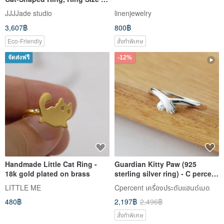
(Hong Kong), Cicada #246
JJJJade studio
linenjewelry
3,607฿
800฿
Eco-Friendly
สั่งทำพิเศษ
จัดส่งฟรี
-12%
Handmade Little Cat Ring -
Guardian Kitty Paw (925
18k gold plated on brass
sterling silver ring) - C percent
handmade jewelry
LITTLE ME
Cpercent เครื่องประดับแฮนด์เมด
480฿
2,197฿
2,496฿
สั่งทำพิเศษ