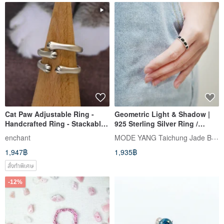
Cat Paw Adjustable Ring -
Geometric Light & Shadow |
Handcrafted Ring - Stackable
925 Sterling Silver Ring /
Ring
Enamel * Versatile & Chic |
MODE YANG Taichung Jade Bangle
enchant
Everyday Unisex Style
1,947฿
1,935฿
สั่งทำพิเศษ
-12%