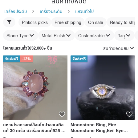
สินค้าทั้งหมด
เครื่องประดับ
เครื่องประดับ
แหวนทั่วไป
Pinkoi's picks
Free shipping
On sale
Ready to ship
Stone Type
Metal Finish
Customizable
วัสดุ
สินค้ายอดนิยม
ไอเทม
แหวนทั่วไป
32,000+ ชิ้น
จัดส่งฟรี
-12%
จัดส่งฟรี
แหวนโรสควอทซ์ล้อมโทปาสอเมทิส
Moonstone Ring, Fire
แท้ 30 กะรัต ตัวเรือนเงินแท้925 ชุบ
Moonstone Ring,Evil Eye
พิงค์โกวล ไซส 58
Moonstone Ring, Natural