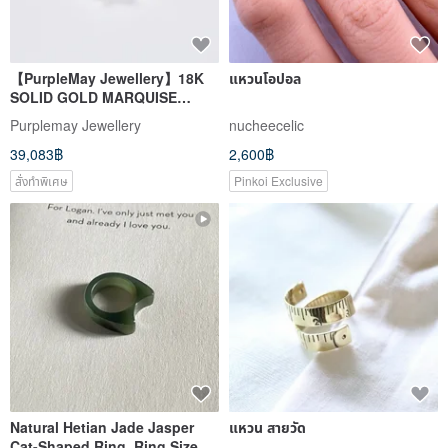
【PurpleMay Jewellery】18K
แหวนโอปอล
SOLID GOLD MARQUISE
SHAPE SAPPHIRE RING- R064
Purplemay Jewellery
nucheecelic
39,083฿
2,600฿
สั่งทำพิเศษ
Pinkoi Exclusive
Natural Hetian Jade Jasper
แหวน สายวัด
Cat-Shaped Ring, Ring Size 15