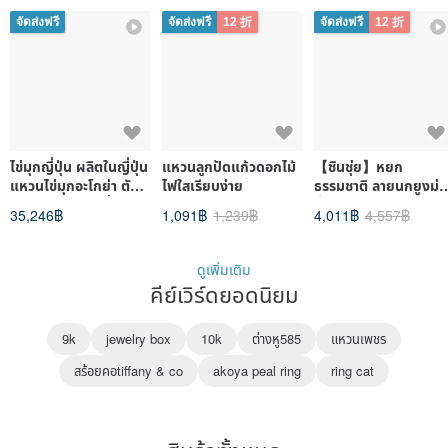
(Tennyo-class) แหวน
sky gradation Ring
จัดส่งฟรี
จัดส่งฟรี
12 折
จัดส่งฟรี
12 折
ไข่มุกอะโกย่า แหวนผู้
Circle of Seasons)
หญิง แหวนเพชร เกรด
เท็นโนะ
ไข่มุกญี่ปุ่น ผลิตในญี่ปุ่น
แหวนลูกปัดแก้วดอกไม้
【ชินชุ่ย】หยก
แหวนไข่มุกอะโกย่า ตัว
ไฟใสเรียบง่าย
ธรรมชาติ ลายนกยูงม่ว
เรือนทอง 18K ญี่ปุ่น ไข่
น้ำแข็ง โรยทอง แหวน
35,246฿
1,091฿
1,239฿
4,011฿
4,557฿
มุกอะโกย่า แหวนไข่มุ
นิ้ว size 12 | จิต
กอะโกย่า ของขวัญวัน
วิญญาณแห่งขุนเขา
หยุด ส่งตรงจากโรงงาน
สายน้ำ หมอก และเมฆ
ดูเพิ่มเติม
คีย์เวิร์ดยอดนิยม
9k
jewelry box
10k
ต่างหู585
แหวนเพชร
สร้อยคอtiffany & co
akoya peal ring
ring cat