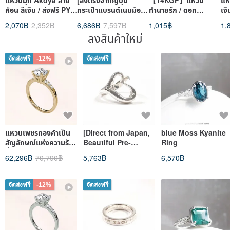
แหวนมุก Akoya ลาย
[ส่งตรงจากญี่ปุ่น
【14KGF】แหวน
แหว
ค้อน สีเงิน / ส่งฟรี PY-
กระเป๋าแบรนด์เนมมือ
ทำนายรัก / ดอก
เงิ
289
สอง] Christian Dior
ทานตะวัน / ปรับขนาดได้
2,070฿
2,352฿
6,686฿
7,597฿
1,015฿
1,
คริสเตียน ดิออร์ แหวน
ลงสินค้าใหม่
เงิน CD โบว์ พลอย
เทียม แหวน kjtyg5
จัดส่งฟรี
-12%
จัดส่งฟรี
แหวนเพชรทองคำเป็น
[Direct from Japan,
blue Moss Kyanite
สัญลักษณ์แห่งความรัก
Beautiful Pre-
Ring
ที่ยังคงเปล่งประกาย
owned] Size 12
62,296฿
70,790฿
5,763฿
6,570฿
เหมือนวันแรกที่เราได้
TIFFANY&Co. Ring,
พบก
Open Heart by Elsa
Peretti, Sterling
จัดส่งฟรี
-12%
จัดส่งฟรี
Silver 925,
Accessory