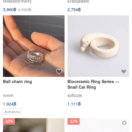
Roseand'marry
Eratojewels
Moonstone
3,960฿
4,500฿
2,754฿
Ball chain ring
Bioceramic Ring Series —
Snail Cat Ring
romin
softcute
1,924฿
1,111฿
สั่งทำพิเศษ
-12%
-12%