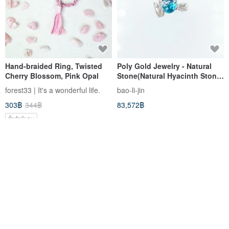
Hand-braided Ring, Twisted
Poly Gold Jewelry - Natural
Cherry Blossom, Pink Opal
Stone(Natural Hyacinth Stone)
Ring
forest33 | It's a wonderful life.
bao-li-jin
303฿
344฿
83,572฿
สั่งทำพิเศษ
-40%