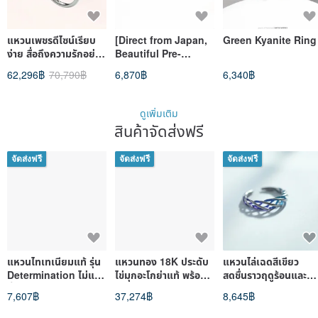
แหวนเพชรดีไซน์เรียบ
[Direct from Japan,
Green Kyanite Ring
ง่าย สื่อถึงความรักอย่าง
Beautiful Pre-
เงียบๆ ด้วยแสงนุ่มนวล
owned] Size 9
62,296฿
70,790฿
6,870฿
6,340฿
ที่เปล่งประกายออ
Tiffany & Co. 1837
Narrow Ring, Silver
925, Newly Polished
ดูเพิ่มเติม
Accessory
สินค้าจัดส่งฟรี
จัดส่งฟรี
จัดส่งฟรี
จัดส่งฟรี
แหวนไทเทเนียมแท้ รุ่น
แหวนทอง 18K ประดับ
แหวนไล่เฉดสีเขียว
Determination ไม่แพ้
ไข่มุกอะโกย่าแท้ พร้อม
สดชื่นราวฤดูร้อนและ
น้ำหนักเบา
เพชรธรรมชาติ ไข่มุก
ท้องฟ้าสีคราม วงจรแห่
7,607฿
37,274฿
8,645฿
เกรดดีที่สุด ขนาด 8.5-9
ฤดูกาล (Summery
มม. ระดับเท็นโนะ
greenery and blue