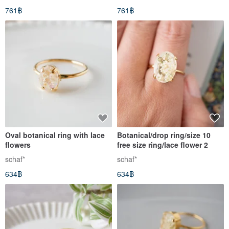
761฿
761฿
Oval botanical ring with lace
Botanical/drop ring/size 10
flowers
free size ring/lace flower 2
schaf*
schaf*
634฿
634฿