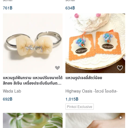
761฿
634฿
แหวนรูปฟันกราม แหวนปรับขนาดได้
แหวนรูปเจลลี่สัตว์น้อย
สีทอง สีเงิน เครื่องประดับธีมทันต
กรรม
Wada Lab
Highway Oasis -ไฮเวย์ โอเอซิส-
692฿
1,015฿
Pinkoi Exclusive