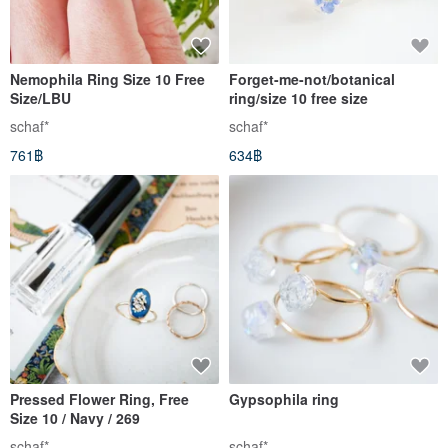
Nemophila Ring Size 10 Free
Forget-me-not/botanical
Size/LBU
ring/size 10 free size
schaf*
schaf*
761฿
634฿
Pressed Flower Ring, Free
Gypsophila ring
Size 10 / Navy / 269
schaf*
schaf*