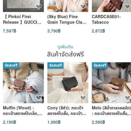
【 Pinkoi First
(Sky Blue) Fine
CARDCASE01-
Release 】GUCCI
Grain Tongue Clasp
Tabacco
Wallet Brown GG
Multi-Card Storage
7,597฿
3,790฿
2,872฿
Embossed Lizard
Zippered Wallet -
Coin Case vintage
Genuine Leather
old 5vm57j
Long Wallet 7110
ดูเพิ่มเติม
สินค้าจัดส่งฟรี
จัดส่งฟรี
จัดส่งฟรี
จัดส่งฟรี
Muffin (Wood) :
Cony (สีดำ): กระเป๋า
Melo (สีน้ำตาลวอลนัท)
กระเป๋าสตางค์ใบเล็ก,
สตางค์ใบสั้น, กระเป๋า
: กระเป๋าสตางค์ใบสั้น,
กระเป๋าคล้องคอ, สี
สตางค์หนัง, กระเป๋า
กระเป๋าสตางค์หนังวัว,
2,190฿
1,990฿
2,590฿
น้ำตาลอมชมพู, ช่องเล็ก,
สตางค์ซิป, หนังนุ่ม, มี
หนังวัวนุ่ม, กระเป๋าจิ๋ว
หนังวัว
หลายช่อง