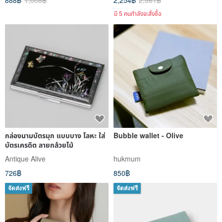
888฿
1,008฿
2,254฿
2,561฿
Birthday/Father's Day Gift
มี 5 คนกำลังจะสั่งซื้อ
กล่องนามบัตรมุก แบบบาง โลหะ ใส่
Bubble wallet - Olive
บัตรเครดิต ลายกล้วยไม้
Antique Alive
hukmum
726฿
850฿
จัดส่งฟรี
จัดส่งฟรี