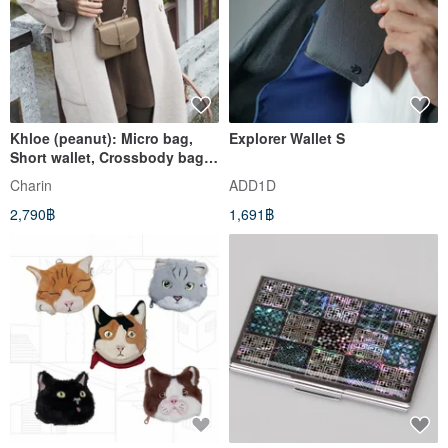
Khloe (peanut): Micro bag,
Explorer Wallet S
Short wallet, Crossbody bag,
Cow Leather wallet,Brown
Charin
ADD1D
2,790฿
1,691฿