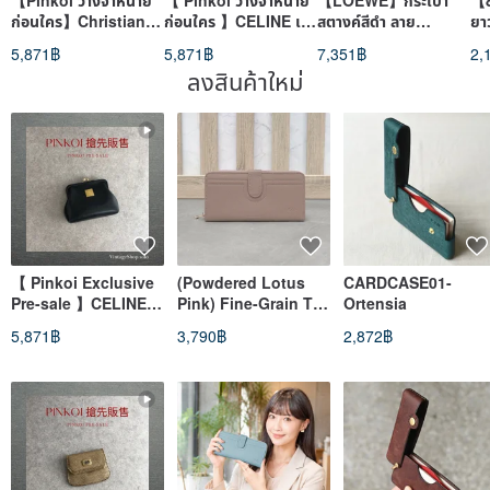
【Pinkoi วางจำหน่าย
【 Pinkoi วางจำหน่าย
【LOEWE】กระเป๋า
【8
ก่อนใคร】Christian
ก่อนใคร 】CELINE เซ
สตางค์สีดำ ลาย
ยา
Dior คริสเตียน ดิออร์
ลีน กระเป๋าสตางค์ สีดำ
Anagram หนัง กระเป๋า
ธน
5,871฿
5,871฿
7,351฿
2,
ลายรังผึ้ง กระเป๋า
ลายปั๊ม หนัง กระเป๋าใส่
ใส่เหรียญ วินเทจ ของ
พับ
ลงสินค้าใหม่
สตางค์ สีเบจ พร้อมแผ่น
เหรียญ โลหะปิด
แท้ 84bggt
คร
โลโก้ หนัง PVC ช่องใส่
z4abfu
พิ
เหรียญ ds7dx5
รอ
เท
สูง
【 Pinkoi Exclusive
(Powdered Lotus
CARDCASE01-
Pre-sale 】CELINE
Pink) Fine-Grain Tab
Ortensia
Wallet Black Logo
Closure Multi-Card
5,871฿
3,790฿
2,872฿
Plate Leather Coin
Storage Zippered
Purse z4abfu
Wallet - Top-Layer
Cowhide Long
Wallet 7110