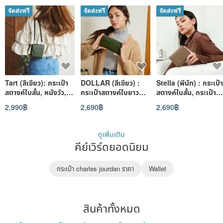
จัดส่งฟรี
จัดส่งฟรี
จัดส่งฟรี
Tart (สีเขียว): กระเป๋า
DOLLAR (สีเขียว) :
Stella (พีนัท) : กระเป๋า
สตางค์ใบสั้น, หนังวัว,
กระเป๋าสตางค์ใบยาว
สตางค์ใบสั้น, กระเป๋า
กระเป๋าสตางค์พร้อมสาย
แบบซิปรอบ หนังวัว
สตางค์หนัง, กระเป๋า
2,990฿
2,690฿
2,690฿
ยาว, สีเขียว
กระเป๋าสตางค์สีเขียวเข้ม
สตางค์พับ, หนังวัวนุ่ม
ดูเพิ่มเติม
คีย์เวิร์ดยอดนิยม
กระเป๋า charles jourdan ราคา
Wallet
สินค้าทั้งหมด