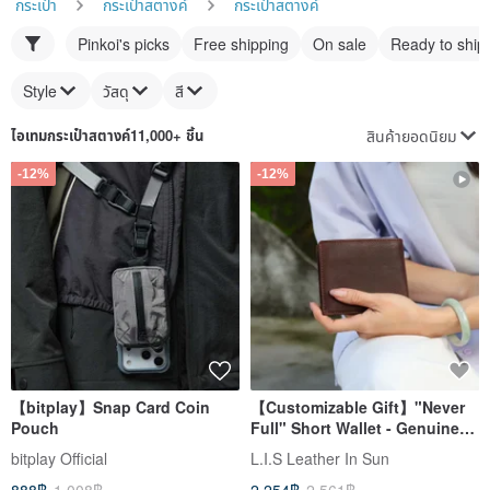
กระเป๋า
กระเป๋าสตางค์
กระเป๋าสตางค์
Pinkoi's picks
Free shipping
On sale
Ready to ship
Style
วัสดุ
สี
สินค้ายอดนิยม
ไอเทม
กระเป๋าสตางค์
11,000+ ชิ้น
-12%
-12%
【bitplay】Snap Card Coin
【Customizable Gift】"Never
Pouch
Full" Short Wallet - Genuine
Leather with Snap Button -
bitplay Official
L.I.S Leather In Sun
Available in 3 Colors -