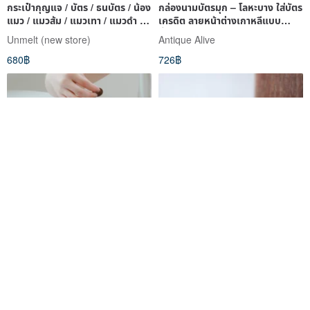
กระเป๋ากุญแจ / บัตร / ธนบัตร / น้อง
กล่องนามบัตรมุก – โลหะบาง ใส่บัตร
แมว / แมวส้ม / แมวเทา / แมวดำ /
เครดิต ลายหน้าต่างเกาหลีแบบ
แมวสามสี
ดั้งเดิม
Unmelt (new store)
Antique Alive
680฿
726฿
My Tree is Full of Gold Coins -
กระเป๋าสตางค์มินิ 2 โทน โพลีเอทิลีน
The Lucky Money Wallet
เบาพิเศษ กันน้ำ
BANGSTREE
WAGDOG
550฿
807฿
จัดส่งฟรี